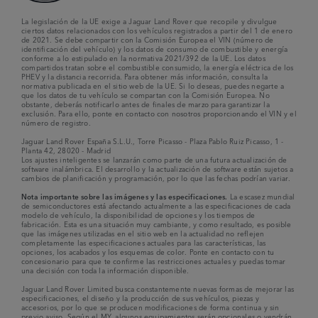
La legislación de la UE exige a Jaguar Land Rover que recopile y divulgue
ciertos datos relacionados con los vehículos registrados a partir del 1 de enero
de 2021. Se debe compartir con la Comisión Europea el VIN (número de
identificación del vehículo) y los datos de consumo de combustible y energía
conforme a lo estipulado en la normativa 2021/392 de la UE. Los datos
compartidos tratan sobre el combustible consumido, la energía eléctrica de los
PHEV y la distancia recorrida. Para obtener más información, consulta la
normativa publicada en el sitio web de la UE. Si lo deseas, puedes negarte a
que los datos de tu vehículo se compartan con la Comisión Europea. No
obstante, deberás notificarlo antes de finales de marzo para garantizar la
exclusión. Para ello, ponte en contacto con nosotros proporcionando el VIN y el
número de registro.
Jaguar Land Rover España S.L.U., Torre Picasso - Plaza Pablo Ruiz Picasso, 1 -
Planta 42, 28020 - Madrid
Los ajustes inteligentes se lanzarán como parte de una futura actualización de
software inalámbrica. El desarrollo y la actualización de software están sujetos a
cambios de planificación y programación, por lo que las fechas podrían variar.
Nota importante sobre las imágenes y las especificaciones.
La escasez mundial
de semiconductores está afectando actualmente a las especificaciones de cada
modelo de vehículo, la disponibilidad de opciones y los tiempos de
fabricación. Esta es una situación muy cambiante, y como resultado, es posible
que las imágenes utilizadas en el sitio web en la actualidad no reflejen
completamente las especificaciones actuales para las características, las
opciones, los acabados y los esquemas de color. Ponte en contacto con tu
concesionario para que te confirme las restricciones actuales y puedas tomar
una decisión con toda la información disponible.
Jaguar Land Rover Limited busca constantemente nuevas formas de mejorar las
especificaciones, el diseño y la producción de sus vehículos, piezas y
accesorios, por lo que se producen modificaciones de forma continua y sin
previo aviso. Según el MY, algunos equipamientos serán opcionales o vendrán