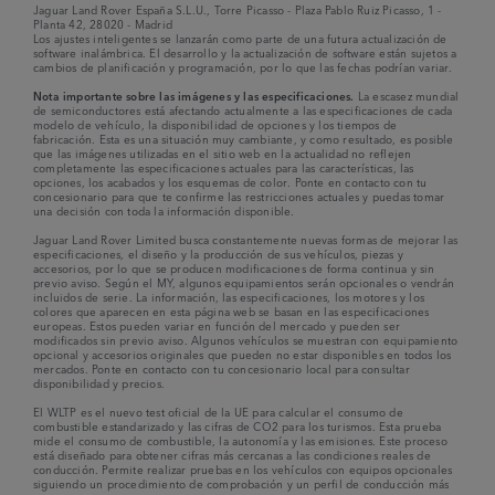
Jaguar Land Rover España S.L.U., Torre Picasso - Plaza Pablo Ruiz Picasso, 1 -
Planta 42, 28020 - Madrid
Los ajustes inteligentes se lanzarán como parte de una futura actualización de
software inalámbrica. El desarrollo y la actualización de software están sujetos a
cambios de planificación y programación, por lo que las fechas podrían variar.
Nota importante sobre las imágenes y las especificaciones.
La escasez mundial
de semiconductores está afectando actualmente a las especificaciones de cada
modelo de vehículo, la disponibilidad de opciones y los tiempos de
fabricación. Esta es una situación muy cambiante, y como resultado, es posible
que las imágenes utilizadas en el sitio web en la actualidad no reflejen
completamente las especificaciones actuales para las características, las
opciones, los acabados y los esquemas de color. Ponte en contacto con tu
concesionario para que te confirme las restricciones actuales y puedas tomar
una decisión con toda la información disponible.
Jaguar Land Rover Limited busca constantemente nuevas formas de mejorar las
especificaciones, el diseño y la producción de sus vehículos, piezas y
accesorios, por lo que se producen modificaciones de forma continua y sin
previo aviso. Según el MY, algunos equipamientos serán opcionales o vendrán
incluidos de serie. La información, las especificaciones, los motores y los
colores que aparecen en esta página web se basan en las especificaciones
europeas. Estos pueden variar en función del mercado y pueden ser
modificados sin previo aviso. Algunos vehículos se muestran con equipamiento
opcional y accesorios originales que pueden no estar disponibles en todos los
mercados. Ponte en contacto con tu concesionario local para consultar
disponibilidad y precios.
El WLTP es el nuevo test oficial de la UE para calcular el consumo de
combustible estandarizado y las cifras de CO2 para los turismos. Esta prueba
mide el consumo de combustible, la autonomía y las emisiones. Este proceso
está diseñado para obtener cifras más cercanas a las condiciones reales de
conducción. Permite realizar pruebas en los vehículos con equipos opcionales
siguiendo un procedimiento de comprobación y un perfil de conducción más